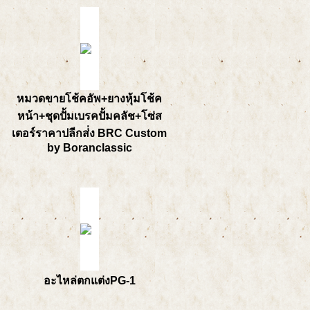
หมวดขายโช้คอัพ+ยางหุ้มโช้ค
หน้า+ชุดปั้มเบรคปั้มคลัช+โซ่ส
เตอร์ราคาปลีกส่่ง BRC Custom
by Boranclassic
อะไหล่ตกแต่งPG-1