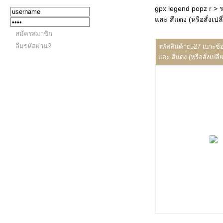
gpx legend popz r
> 
และ สีแดง (หรือสั่งเปลี
สมัครสมาชิก
ลืมรหัสผ่าน?
รหัสสินค้าc527 เบาะซ
และ สีแดง (หรือสั่งเปลี่