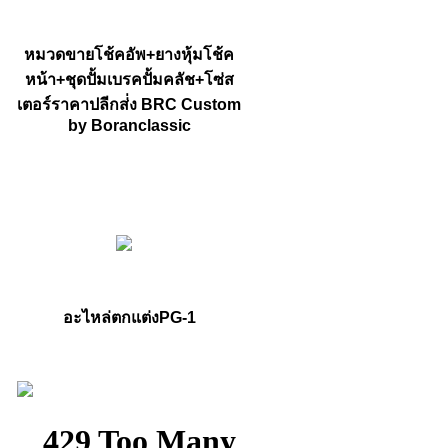
หมวดขายโช้คอัพ+ยางหุ้มโช้ค
หน้า+ชุดปั้มเบรคปั้มคลัช+โซ่ส
เตอร์ราคาปลีกส่่ง BRC Custom
by Boranclassic
อะไหล่ตกแต่งPG-1