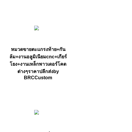
หมวดขายตะแกรงท้าย+กัน
ล้ม+งานอลูมิเนียมcnc+เกียร์
โยง+งานเหล็กพาวเดอร์โคด
ต่างๆราคาปลีกส่งby
BRCCustom