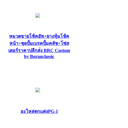
หมวดขายโช้คอัพ+ยางหุ้มโช้ค
หน้า+ชุดปั้มเบรคปั้มคลัช+โซ่ส
เตอร์ราคาปลีกส่่ง BRC Custom
by Boranclassic
อะไหล่ตกแต่งPG-1