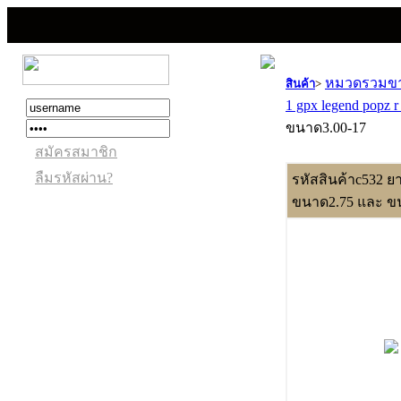
หมวดรวมขายอ
สินค้า
>
1 gpx legend popz 
ขนาด3.00-17
สมัครสมาชิก
ลืมรหัสผ่าน?
รหัสสินค้าc532 ยา
ขนาด2.75 และ ข