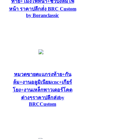
ท้าย+โม่งไฟหน้า+ชิวบังลมไฟ
หน้า ราคาปลีกส่่ง BRC Custom
by Boranclassic
หมวดขายตะแกรงท้าย+กัน
ล้ม+งานอลูมิเนียมcnc+เกียร์
โยง+งานเหล็กพาวเดอร์โคด
ต่างๆราคาปลีกส่งby
BRCCustom