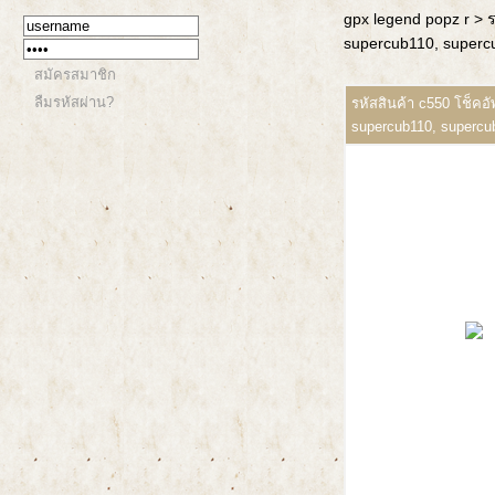
gpx legend popz r
> 
supercub110, supercu
สมัครสมาชิก
ลืมรหัสผ่าน?
รหัสสินค้า c550 โช็คอ
supercub110, supercub