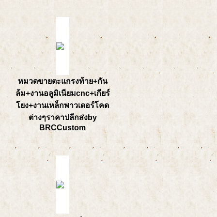
หมวดขายตะแกรงท้าย+กัน
ล้ม+งานอลูมิเนียมcnc+เกียร์
โยง+งานเหล็กพาวเดอร์โคด
ต่างๆราคาปลีกส่งby
BRCCustom