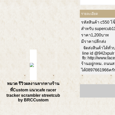
รายละเอียด
รหัสสินค้า
c550 โช
สำหรับ supercub110
ราคา1,200บาท
มีราคาปลีกส่ง
จัดส่งสินค้าได้ทั
line id @942xpulr
fb: http://www.fa
ร้านอยู่กทม. ถนน
ได้0897661966ครั
หมวด รีวิวผลงานจากทางร้าน
ที่Custom แนวcafe racer
tracker scrambler streetcub
by BRCCustom