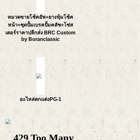
หมวดขายโช้คอัพ+ยางหุ้มโช้ค
หน้า+ชุดปั้มเบรคปั้มคลัช+โซ่ส
เตอร์ราคาปลีกส่่ง BRC Custom
by Boranclassic
อะไหล่ตกแต่งPG-1