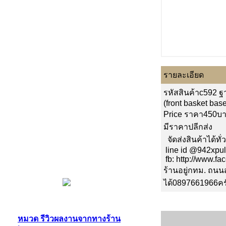
รายละเอียด
รหัสสินค้าc592 ฐ
(front basket ba
Price ราคา450บ
มีราคาปลีกส่ง
จัดส่งสินค้าได้ท
line id @942xpul
fb: http://www.f
ร้านอยู่กทม. ถน
ได้0897661966คร
หมวด รีวิวผลงานจากทางร้าน