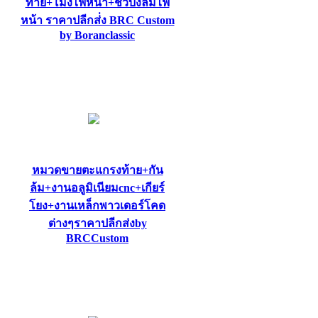
ท้าย+โม่งไฟหน้า+ชิวบังลมไฟ
หน้า ราคาปลีกส่่ง BRC Custom
by Boranclassic
หมวดขายตะแกรงท้าย+กัน
ล้ม+งานอลูมิเนียมcnc+เกียร์
โยง+งานเหล็กพาวเดอร์โคด
ต่างๆราคาปลีกส่งby
BRCCustom