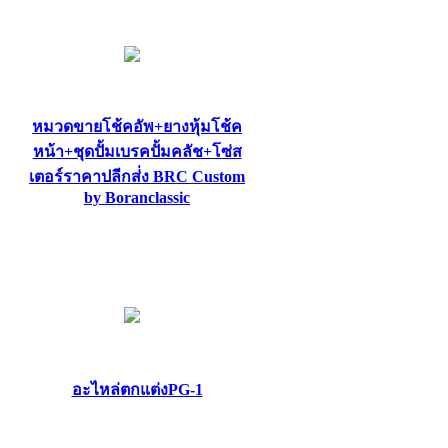
หมวดขายโช้คอัพ+ยางหุ้มโช้ค
หน้า+ชุดปั้มเบรคปั้มคลัช+โซ่ส
เตอร์ราคาปลีกส่่ง BRC Custom
by Boranclassic
อะไหล่ตกแต่งPG-1