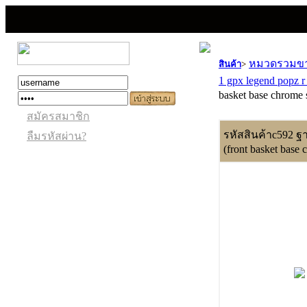
หมวดรวมขายอ
สินค้า
>
1 gpx legend popz 
basket base chrome
สมัครสมาชิก
รหัสสินค้าc592 ฐ
ลืมรหัสผ่าน?
(front basket base