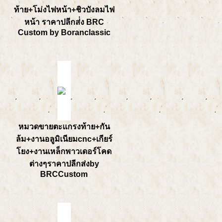
ท้าย+โม่งไฟหน้า+ชิวบังลมไฟ
หน้า ราคาปลีกส่่ง BRC
Custom by Boranclassic
หมวดขายตะแกรงท้าย+กัน
ล้ม+งานอลูมิเนียมcnc+เกียร์
โยง+งานเหล็กพาวเดอร์โคด
ต่างๆราคาปลีกส่งby
BRCCustom