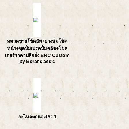
หมวดขายโช้คอัพ+ยางหุ้มโช้ค
หน้า+ชุดปั้มเบรคปั้มคลัช+โซ่ส
เตอร์ราคาปลีกส่่ง BRC Custom
by Boranclassic
อะไหล่ตกแต่งPG-1