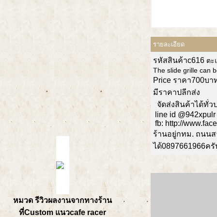
รายละเอียด
รหัสสินค้าc616
ตะแ
The slide grille can 
Price ราคา700บา
มีราคาปลีกส่ง
จัดส่งสินค้าได้ทั
line id @942xpulr
fb: http://www.fa
ร้านอยู่กทม. ถนน
ได้0897661966ครั
หมวด รีวิวผลงานจากทางร้าน
ที่Custom แนวcafe racer