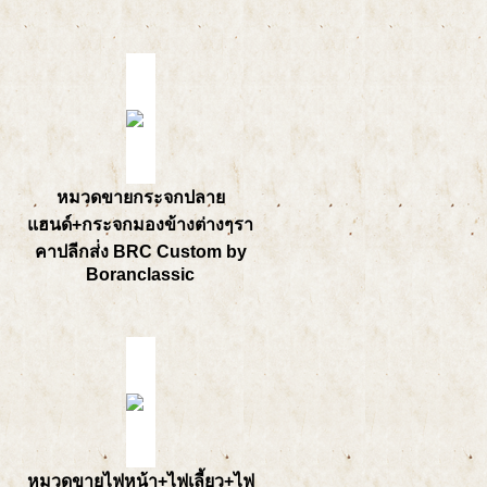
หมวดขายกระจกปลาย
แฮนด์+กระจกมองข้างต่างๆรา
คาปลีกส่่ง BRC Custom by
Boranclassic
หมวดขายไฟหน้า+ไฟเลี้ยว+ไฟ