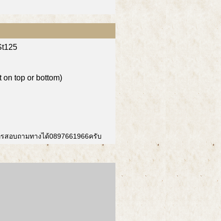
St125
t on top or bottom)
โทรสอบถามทางได้0897661966ครับ