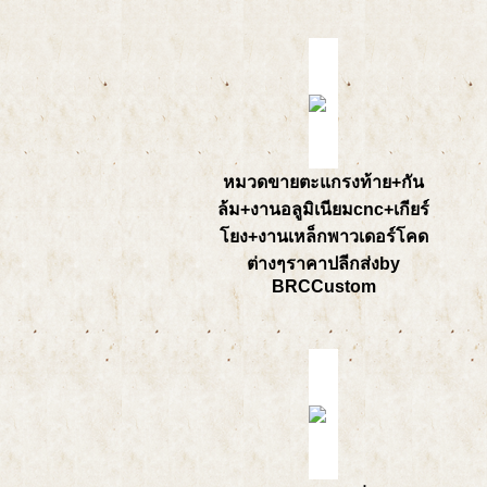
หมวดขายตะแกรงท้าย+กัน
ล้ม+งานอลูมิเนียมcnc+เกียร์
โยง+งานเหล็กพาวเดอร์โคด
ต่างๆราคาปลีกส่งby
BRCCustom