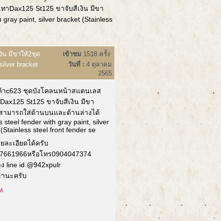
ทาDax125 St125 ขาจับสีเงิน มีขา
gray paint, silver bracket (Stainless
ิน มีขาให้2ชุด
เข้าชม
1518 ครั้ง
silver bracket
วันที่ :
4 ตุลาคม
2565
ค้าc623 ชุดบังโคลนหน้าสแตนเลส
าDax125 St125 ขาจับสีเงิน มีขา
 สามารถใส่ด้านบนและด้านล่างได้
s steel fender with gray paint, silver
(Stainless steel front fender se
ายละเอียดได้ครับ
7661966หรือโทร0904047374
าง line id @942xpulr
ขานะครับ
ท