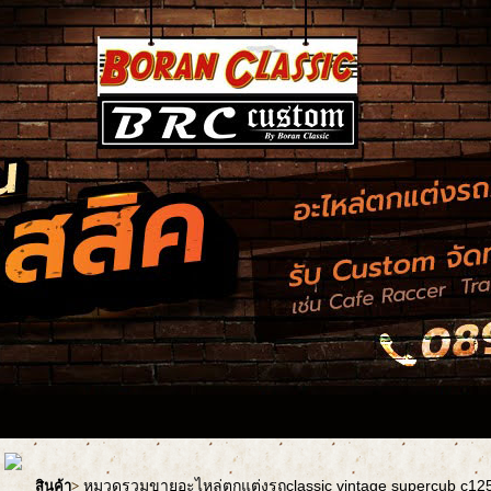
หมวดรวมขายอะไหล่ตกแต่งรถclassic vintage supercub c1
สินค้า
>