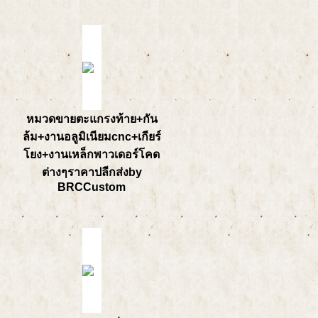
หมวดขายตะแกรงท้าย+กัน
ล้ม+งานอลูมิเนียมcnc+เกียร์
โยง+งานเหล็กพาวเดอร์โคด
ต่างๆราคาปลีกส่งby
BRCCustom