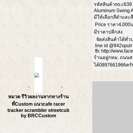
รหัสสินค้าno.c639 
Aluminum Swing A
มีให้เลือกสีดำและสี
Price ราคา4,000
มีราคาปลีกส่ง
จัดส่งสินค้าได้ทั
line id @942xpulr
fb: http://www.fa
ร้านอยู่กทม. ถนน
ได้0897661966ครั
หมวด รีวิวผลงานจากทางร้าน
ที่Custom แนวcafe racer
tracker scrambler streetcub
by BRCCustom