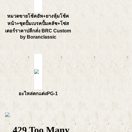
หมวดขายโช้คอัพ+ยางหุ้มโช้ค
หน้า+ชุดปั้มเบรคปั้มคลัช+โซ่ส
เตอร์ราคาปลีกส่่ง BRC Custom
by Boranclassic
อะไหล่ตกแต่งPG-1