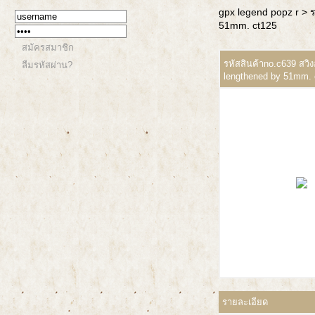
gpx legend popz r
> 
51mm. ct125
สมัครสมาชิก
รหัสสินค้าno.c639 สวิ
ลืมรหัสผ่าน?
lengthened by 51mm. 
รายละเอียด