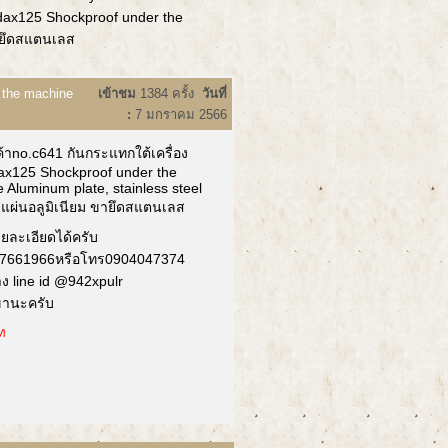
 dax125 Shockproof under the
ขายึดสแตนเลส
 the machine
เข้าชม
1384 ครั้ง
วันที่
:
7 มกราคม 2566
ค้าno.c641 กันกระแทกใต้เครื่อง
ax125 Shockproof under the
 Aluminum plate, stainless steel
 แผ่นอลูมิเนียม ขายึดสแตนเลส
ายละเอียดได้ครับ
7661966หรือโทร0904047374
าง line id @942xpulr
ขานะครับ
ท