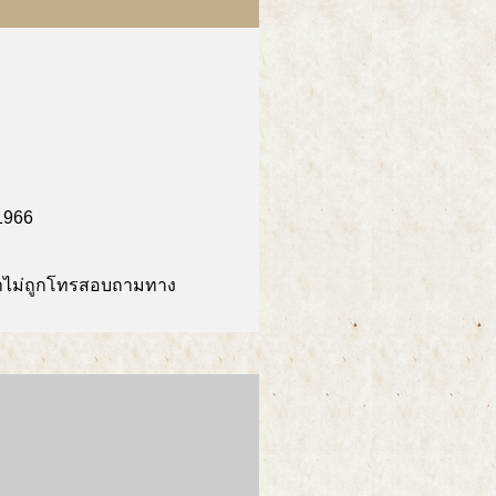
61966
มาไม่ถูกโทรสอบถามทาง