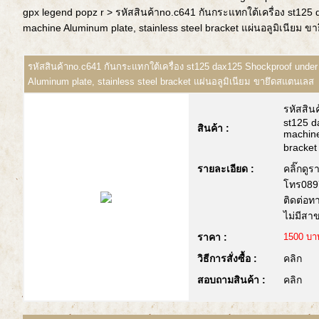
gpx legend popz r
> รหัสสินค้าno.c641 กันกระแทกใต้เครื่อง st125
machine Aluminum plate, stainless steel bracket แผ่นอลูมิเนียม 
รหัสสินค้าno.c641 กันกระแทกใต้เครื่อง st125 dax125 Shockproof under
Aluminum plate, stainless steel bracket แผ่นอลูมิเนียม ขายึดสแตนเลส
รหัสสิน
st125 d
สินค้า :
machine
bracket
รายละเอียด :
คลิ๊กดูร
โทร089
ติดต่อท
ไม่มีสา
ราคา :
1500 บา
วิธีการสั่งซื้อ :
คลิก
สอบถามสินค้า :
คลิก