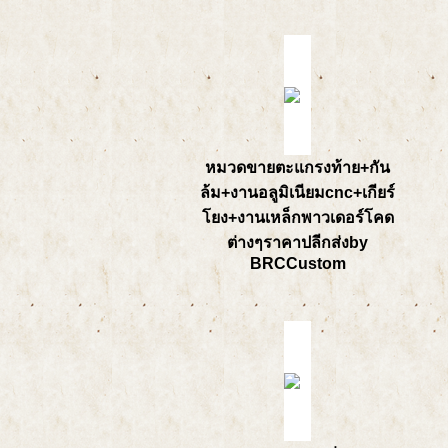
หมวดขายตะแกรงท้าย+กัน
ล้ม+งานอลูมิเนียมcnc+เกียร์
โยง+งานเหล็กพาวเดอร์โคด
ต่างๆราคาปลีกส่งby
BRCCustom