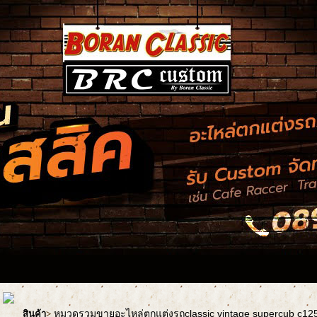
หมวดรวมขายอะไหล่ตกแต่งรถclassic vintage supercub c1
สินค้า
>