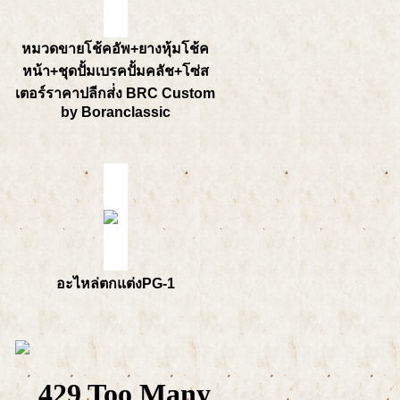
หมวดขายโช้คอัพ+ยางหุ้มโช้ค
หน้า+ชุดปั้มเบรคปั้มคลัช+โซ่ส
เตอร์ราคาปลีกส่่ง BRC Custom
by Boranclassic
อะไหล่ตกแต่งPG-1