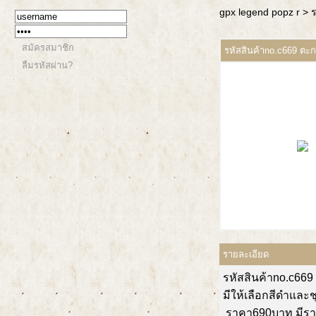
gpx legend popz r
> 
สมัครสมาชิก
รหัสสินค้าno.c669 ตะกร
ลืมรหัสผ่าน?
รายละเอียด
รหัสสินค้าno.c669
มีให้เลือกสีดำและช
ราคา690บาท มีรา