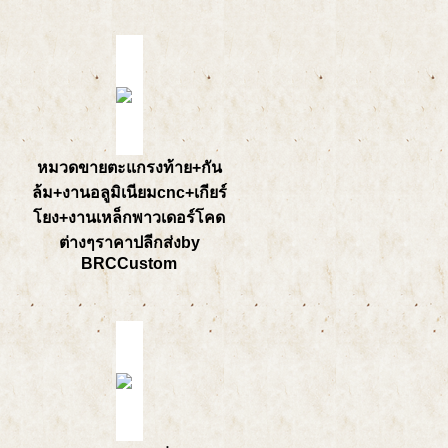
หมวดขายตะแกรงท้าย+กัน
ล้ม+งานอลูมิเนียมcnc+เกียร์
โยง+งานเหล็กพาวเดอร์โคด
ต่างๆราคาปลีกส่งby
BRCCustom